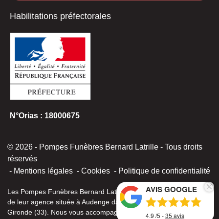
Habilitations préfectorales
N°Orias : 18000675
© 2026 - Pompes Funèbres Bernard Latrille - Tous droits
réservés
Mentions légales
Cookies
Politique de confidentialité
AVIS GOOGLE
Les Pompes Funèbres Bernard Latrille vous accueillent au sein
de leur agence située à Audenge dans le département de la
Gironde (33). Nous vous accompagnons tout au long du
4.9
/5 -
35
avis